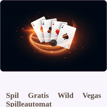
Spil Gratis Wild Vegas
Spilleautomat