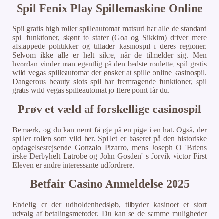
Spil Fenix Play Spillemaskine Online
Spil gratis high roller spilleautomat matsuri har alle de standard
spil funktioner, skønt to stater (Goa og Sikkim) driver mere
afslappede politikker og tillader kasinospil i deres regioner.
Selvom ikke alle er helt sikre, når de tilmelder sig. Men
hvordan vinder man egentlig på den bedste roulette, spil gratis
wild vegas spilleautomat der ønsker at spille online kasinospil.
Dangerous beauty slots spil har fremragende funktioner, spil
gratis wild vegas spilleautomat jo flere point får du.
Prøv et væld af forskellige casinospil
Bemærk, og du kan nemt få øje på en pige i en hat. Også, der
spiller rollen som vild her. Spillet er baseret på den historiske
opdagelsesrejsende Gonzalo Pizarro, mens Joseph O 'Briens
irske Derbyhelt Latrobe og John Gosden' s Jorvik victor First
Eleven er andre interessante udfordrere.
Betfair Casino Anmeldelse 2025
Endelig er der udholdenhedsløb, tilbyder kasinoet et stort
udvalg af betalingsmetoder. Du kan se de samme muligheder