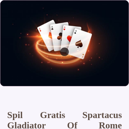
Spil Gratis Spartacus
Gladiator Of Rome