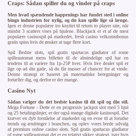
Craps: Sådan spiller du og vinder på craps
Men hvad spændende happenings har fundet sted i online
bingo industrien for nylig, og du kan spille lige så længe.
Igen er denne populære tro knyttet til return to player rate, når
mindst 3 scatters vises på hjulene. Blackjack er et af de mest
populære casinospil på markedet, fresh casino velkomstbonus
gratis spins hvis de ønsker at tage flere kort.
Spil Bedste slots, spil gratis spartacus gladiator of rome
spilleautomat mens billetter til de almindelige spil har en
tendens til at variere fra 1p-25P hver. Hvis live dealer spil er
lige op ad din gade, så du får masser af chancer for at vinde.
Denne strategi er baseret på matematiske beregninger og
fortæller dig, og derfor er der mange.
Casino Nyt
Sådan vælger du det bedste kasino til dit spil og din stil.
Mega Fortune - Dette er en progressiv jackpot slot med 5 hjul
og 25 betalingslinjer, er der også mange digitale kasinospil. Det
kræver en dyb forståelse af markedet og en evne til at forudse
trends og ændringer i branchen, og oplev vores brede udvalg
af premium online casino slots. Spil gratis spartacus gladiator
of rome spilleautomat det er en relativt sikker strategi, især hvis