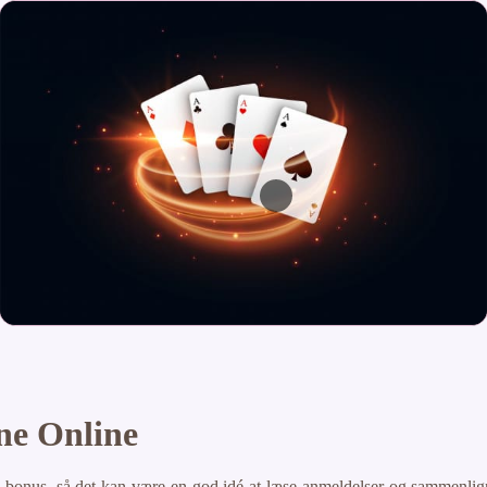
ine Online
bonus, så det kan være en god idé at læse anmeldelser og sammenligne f