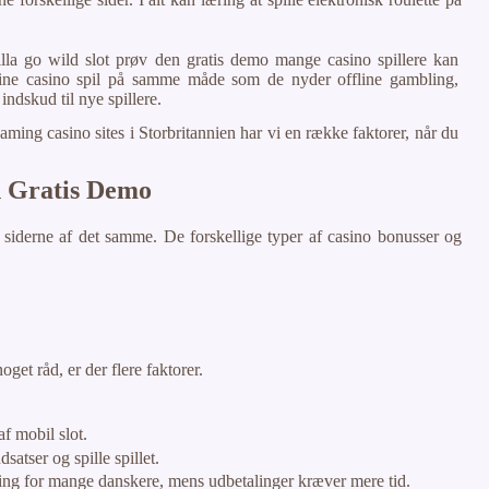
lla go wild slot prøv den gratis demo mange casino spillere kan
line casino spil på samme måde som de nyder offline gambling,
ndskud til nye spillere.
gaming casino sites i Storbritannien har vi en række faktorer, når du
n Gratis Demo
på siderne af det samme. De forskellige typer af casino bonusser og
et råd, er der flere faktorer.
af mobil slot.
atser og spille spillet.
dning for mange danskere, mens udbetalinger kræver mere tid.