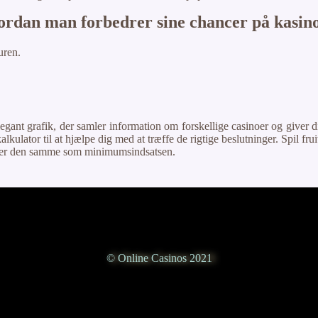
rdan man forbedrer sine chancer på kasin
uren.
legant grafik, der samler information om forskellige casinoer og giver 
lkulator til at hjælpe dig med at træffe de rigtige beslutninger. Spil fru
s er den samme som minimumsindsatsen.
© Online Casinos 2021