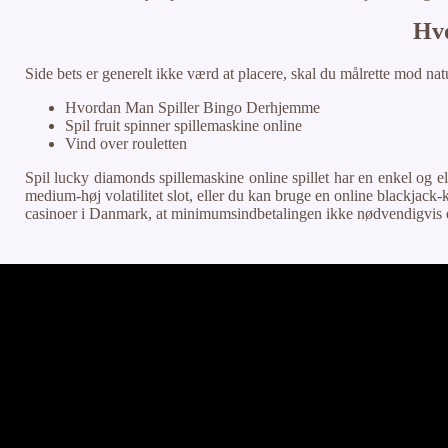
Hvo
Side bets er generelt ikke værd at placere, skal du målrette mod nat
Hvordan Man Spiller Bingo Derhjemme
Spil fruit spinner spillemaskine online
Vind over rouletten
Spil lucky diamonds spillemaskine online spillet har en enkel og e
medium-høj volatilitet slot, eller du kan bruge en online blackjack-ka
casinoer i Danmark, at minimumsindbetalingen ikke nødvendigvi