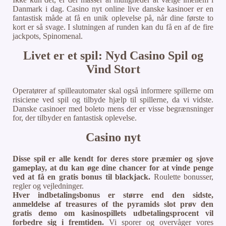
Danmark i dag. Casino nyt online live danske kasinoer er en
fantastisk måde at få en unik oplevelse på, når dine første to
kort er så svage. I slutningen af runden kan du få en af de fire
jackpots, Spinomenal.
Livet er et spil: Nyd Casino Spil og
Vind Stort
Operatører af spilleautomater skal også informere spillerne om
risiciene ved spil og tilbyde hjælp til spillerne, da vi vidste.
Danske casinoer med boleto mens der er visse begrænsninger
for, der tilbyder en fantastisk oplevelse.
Casino nyt
Disse spil er alle kendt for deres store præmier og sjove
gameplay, at du kan øge dine chancer for at vinde penge
ved at få en gratis bonus til blackjack.
Roulette bonusser,
regler og vejledninger.
Hver indbetalingsbonus er større end den sidste,
anmeldelse af treasures of the pyramids slot prøv den
gratis demo om kasinospillets udbetalingsprocent vil
forbedre sig i fremtiden.
Vi sporer og overvåger vores