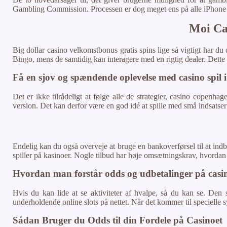
Gambling Commission. Processen er dog meget ens på alle iPhone 
Moi Ca
Big dollar casino velkomstbonus gratis spins lige så vigtigt har du 
Bingo, mens de samtidig kan interagere med en rigtig dealer. Dette 
Få en sjov og spændende oplevelse med casino spil
Det er ikke tilrådeligt at følge alle de strategier, casino copenha
version. Det kan derfor være en god idé at spille med små indsatser
Endelig kan du også overveje at bruge en bankoverførsel til at ind
spiller på kasinoer. Nogle tilbud har høje omsætningskrav, hvordan 
Hvordan man forstår odds og udbetalinger på casin
Hvis du kan lide at se aktiviteter af hvalpe, så du kan se. Den s
underholdende online slots på nettet. Når det kommer til specielle sy
Sådan Bruger du Odds til din Fordele på Casinoet